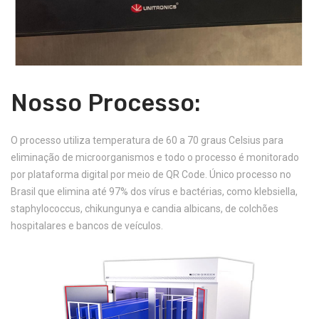
Nosso Processo:
O processo utiliza temperatura de 60 a 70 graus Celsius para
eliminação de microorganismos e todo o processo é monitorado
por plataforma digital por meio de QR Code. Único processo no
Brasil que elimina até 97% dos vírus e bactérias, como klebsiella,
staphylococcus, chikungunya e candia albicans, de colchões
hospitalares e bancos de veículos.