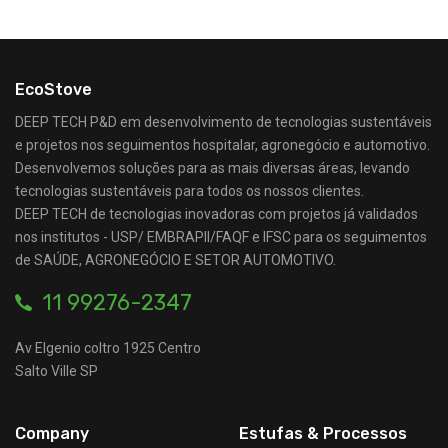
EcoStove
DEEP TECH P&D em desenvolvimento de tecnologias sustentáveis
e projetos nos seguimentos hospitalar, agronegócio e automotivo.
Desenvolvemos soluções para as mais diversas áreas, levando
tecnologias sustentáveis para todos os nossos clientes.
DEEP TECH de tecnologias inovadoras com projetos já validados
nos institutos - USP/ EMBRAPII/FAQF e IFSC para os seguimentos
de SAÚDE, AGRONEGÓCIO E SETOR AUTOMOTIVO.
11 99276-2347
Av Elgenio coltro
1925
Centro
Salto Ville
SP
Company
Estufas & Processos